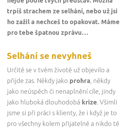
nejde podle tvých představ. Možná
trpíš strachem ze selhání, nebo už jsi
ho zažil a nechceš to opakovat. Máme
pro tebe špatnou zprávu…
Selhání se nevyhneš
Určitě se v tvém životě už objevilo a
přijde zas. Někdy jako
prohra
, někdy
jako neúspěch či nenaplnění cíle, jindy
jako hluboká dlouhodobá
krize
. Všimli
jsme si při práci s klienty, že i když je to
pro všechny kolem přijatelné a nikdo tě