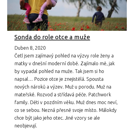
Sonda do role otce a muže
Duben 8, 2020
Četl jsem zajímavý pohled na výzvy role ženy a
matky v dnešní moderní době. Zajímalo mě, jak
by vypadal pohled na muže. Tak jsem si ho
napsal… Pozice otce je znejistělá. Spousta
nových nároků a výzev. Muž u porodu. Muž na
mateřské. Rozvod a střídavá péče. Patchwork
family. Děti v pozdním věku. Muž dnes moc neví,
co se sebou. Nezná přesně svoje místo. Málokdy
chce být jako jeho otec. Jiné vzory se ale
neobjevují.