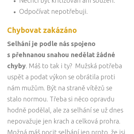
Nechci být kritizován ani souzen.
Odpočívat nepotřebuji.
Chybovat zakázáno
Selhání je podle nás spojeno
s přehnanou snahou nedělat žádné
chyby
. Máš to tak i ty? Mužská potřeba
uspět a podat výkon se obrátila proti
nám mužům. Být na straně vítězů se
stalo normou. Třeba si něco opravdu
hodně podělal, ale za selhání se už dnes
nepovažuje jen krach a celková prohra.
Možná máš pocit selhání jen proto, že jsi