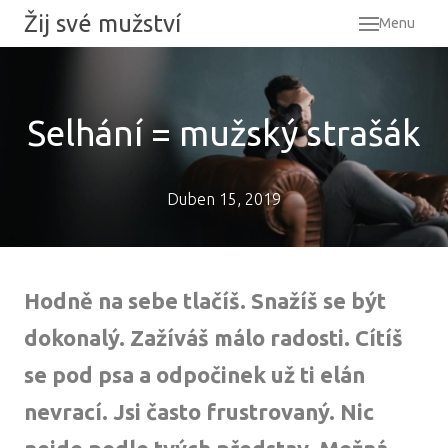
Žij své mužství
Menu
Úvod
Výcvi
Selhání = mužský strašák
O mn
Blog
Duben 15, 2019
Kont
Hodně na sebe tlačíš. Snažíš se být
dokonalý. Zažíváš málo radosti. Cítíš
se pod psa a odpočinek už ti elán
nevrací. Jsi často frustrovaný. Nic