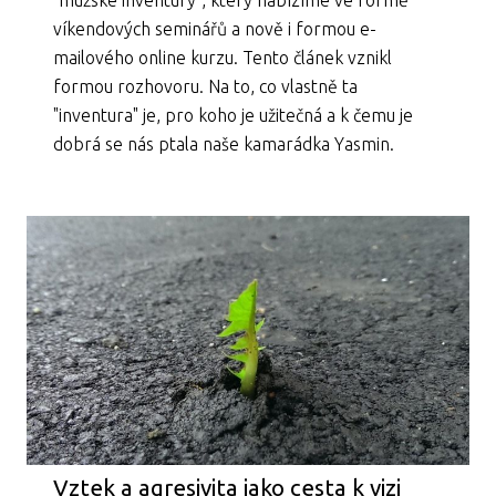
"mužské inventury", který nabízíme ve formě
víkendových seminářů a nově i formou e-
mailového online kurzu. Tento článek vznikl
formou rozhovoru. Na to, co vlastně ta
"inventura" je, pro koho je užitečná a k čemu je
dobrá se nás ptala naše kamarádka Yasmin.
Vztek a agresivita jako cesta k vizi