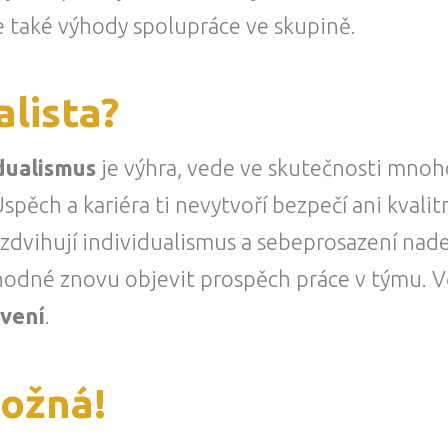
 také výhody spolupráce ve skupině.
alista?
dualismus
je výhra, vede ve skutečnosti mnoh
 Úspěch a kariéra ti nevytvoří bezpečí ani kvali
dvihují individualismus a sebeprosazení nade 
odné znovu objevit prospěch práce v týmu. V
avení
.
ožná!