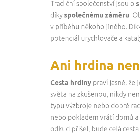
Tradiční společenství jsou o
s
díky
společnému záměru
. 
v příběhu někoho jiného. Dík
potenciál urychlovače a kata
Ani hrdina nen
Cesta hrdiny
praví jasně, že 
světa na zkušenou, nikdy ne
typu výzbroje nebo dobré rady
nebo pokladem vrátí domů a vy
odkud přišel, bude celá cest