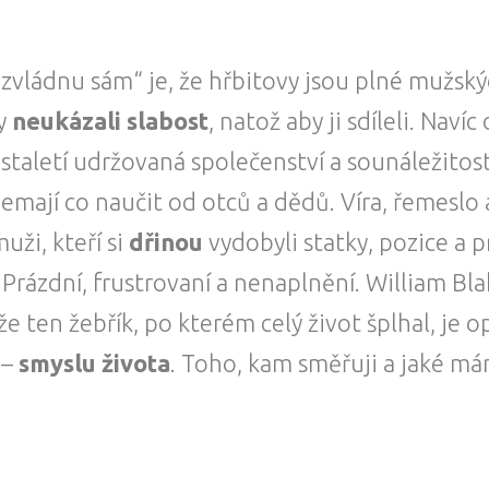
zvládnu sám“ je, že hřbitovy jsou plné mužskýc
dy
neukázali slabost
, natož aby ji sdíleli. Naví
 staletí udržovaná společenství a sounáležitost
emají co naučit od otců a dědů. Víra, řemeslo
uži, kteří si
dřinou
vydobyli statky, pozice a p
. Prázdní, frustrovaní a nenaplnění. William Bl
 že ten žebřík, po kterém celý život šplhal, je
–
smyslu života
. Toho, kam směřuji a jaké má