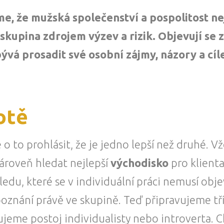
eme, že mužská společenství a pospolitost ne
kupina zdrojem výzev a rizik. Objevují se z
vá prosadit své osobní zájmy, názory a cíl
otě
o to prohlásit, že je jedno lepší než druhé. Vž
ároveň hledat nejlepší
východisko
pro klienta
du, které se v individuální práci nemusí obje
poznání právě ve skupině. Teď připravujeme t
ujeme postoj individualisty nebo introverta. 