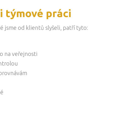
i týmové práci
 jsme od klientů slyšeli, patří tyto:
o na veřejnosti
ntrolou
 porovnávám
né