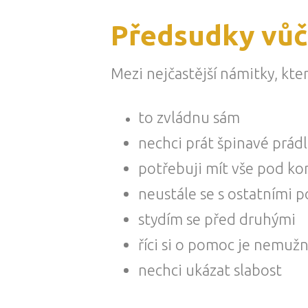
Předsudky vůč
Mezi nejčastější námitky, které
to zvládnu sám
nechci prát špinavé prádl
potřebuji mít vše pod ko
neustále se s ostatními
stydím se před druhými
říci si o pomoc je nemuž
nechci ukázat slabost