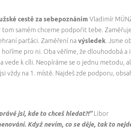
užské cestě za sebepoznáním
Vladimír MÜNZ
a v tom samém chceme podpořit tebe. Zaměřu
sehraní parťáci. Zaměření na
výsledek
. Jsme o
 hoříme pro ni. Oba věříme, že dlouhodobá a i
 vede k cíli. Neopíráme se o jednu metodu, a
si vždy na 1. místě. Najdeš zde podporu, obsah, 
rávě jsi, kde to chceš hledat?!“
Libor
nování. Když nevím, co se děje, tak to nejd