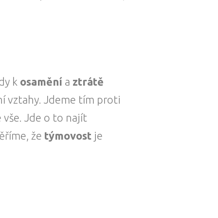
dy k
osamění
a
ztrátě
tní vztahy. Jdeme tím proti
vše. Jde o to najít
ěříme, že
týmovost
je