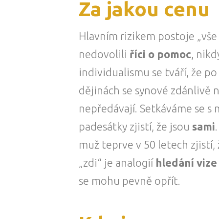
Za jakou cenu
Hlavním rizikem postoje „vše 
nedovolili
říci o pomoc
, nik
individualismu se tváří, že po
dějinách se synové zdánlivě n
nepředávají. Setkáváme se s m
padesátky zjistí, že jsou
sami
muž teprve v 50 letech zjistí,
„zdi“ je analogií
hledání vize
se mohu pevně opřít.