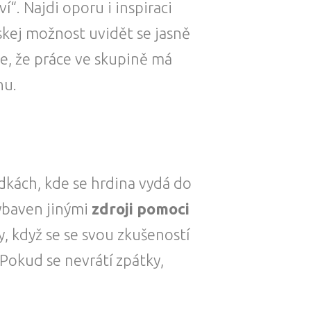
ví“. Najdi oporu i inspiraci
ískej možnost uvidět se jasně
íme, že práce ve skupině má
nu.
ádkách, kde se hrdina vydá do
ybaven jinými
zdroji pomoci
, když se se svou zkušeností
 Pokud se nevrátí zpátky,