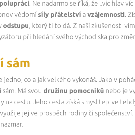
polupráci
. Ne nadarmo se říká, že „víc hlav víc 
Obnov vědomí
síly přátelství
a
vzájemnosti
. Z
y
odstupu
, který ti to dá. Z naší zkušenosti v
lyzátoru při hledání svého východiska pro změ
í sám
je jedno, co a jak velkého vykonáš. Jako v poh
ní sám. Má svou
družinu pomocníků
nebo je v
 na cestu. Jeho cesta získá smysl teprve tehdy
užije jej ve prospěch rodiny či společenství.
a nazmar.