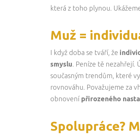
která z toho plynou. Ukážeme
Muž = individu
I když doba se tváří, že
indivi
smyslu
. Peníze tě nezahřejí.
současným trendům, které vyz
rovnováhu. Považujeme za vh
obnovení
přirozeného nast
Spolupráce? M