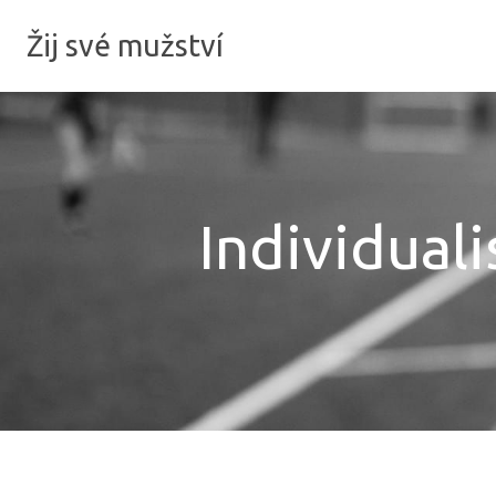
Žij své mužství
Individual