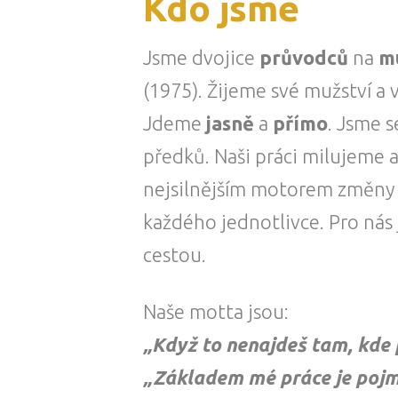
Kdo jsme
Jsme dvojice
průvodců
na
m
(1975). Žijeme své mužství 
Jdeme
jasně
a
přímo
. Jsme 
předků. Naši práci milujeme a
nejsilnějším motorem změny a
každého jednotlivce. Pro nás j
cestou.
Naše motta jsou:
„Když to nenajdeš tam, kde p
„Základem mé práce je pojme