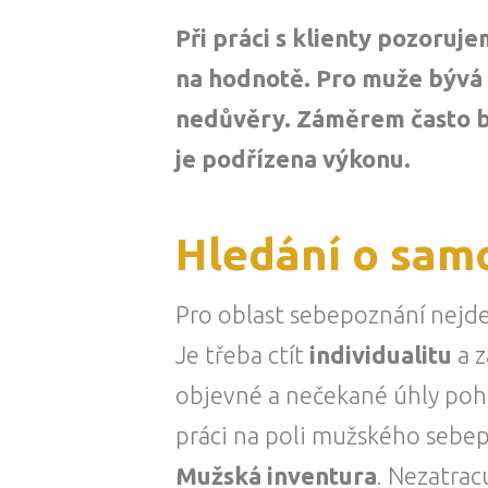
Při práci s klienty pozoruj
na hodnotě. Pro muže bývá s
nedůvěry. Záměrem často bý
je podřízena výkonu.
Hledání o sam
Pro oblast sebepoznání nejde 
Je třeba ctít
individualitu
a z
objevné a nečekané úhly pohle
práci na poli mužského sebe
Mužská inventura
. Nezatrac