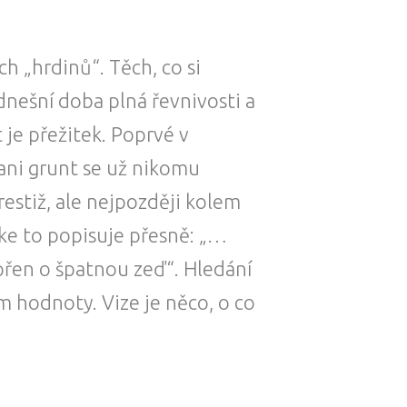
h „hrdinů“. Těch, co si
c dnešní doba plná řevnivosti a
 je přežitek. Poprvé v
 ani grunt se už nikomu
restiž, ale nejpozději kolem
ake to popisuje přesně: „…
 opřen o špatnou zeď“. Hledání
m hodnoty. Vize je něco, o co