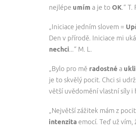
nejlépe
umím
a je to
OK
.“ T. 
„Iniciace jedním slovem =
Up
Den v přírodě. Iniciace mi uk
nechci
...“ M. L.
„Bylo pro mě
radostné
a
ukli
je to skvělý pocit. Chci si ud
větší uvědomění vlastní síly i h
„Největší zážitek mám z poci
intenzita
emocí. Teď už vím,