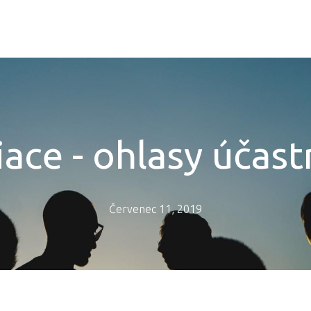
iace - ohlasy účas
Červenec 11, 2019