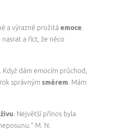
ně a výrazně prožitá
emoce
.
nasrat a říct, že něco
ata. Když dám emocím průchod,
krok správným
směrem
. Mám
živu
. Největší přínos byla
 neposunu.“ M. N.