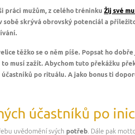
ši práci mužům, z celého tréninku
Žij své mu
v sobě skrývá obrovský potenciál a příležit
vání.
velice těžko se o něm píše. Popsat ho dobře 
 to musí zažít. Abychom tuto překážku přek
 účastníků po rituálu. A jako bonus ti dopo
ých účastníků po inic
otřebu uvědomění svých
potřeb
. Dále pak mott