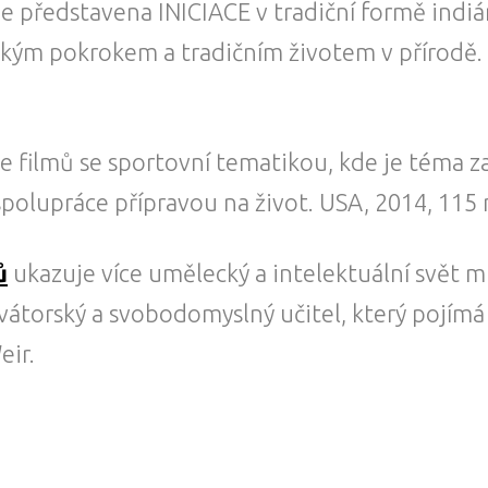
 je představena INICIACE v tradiční formě in
kým pokrokem a tradičním životem v přírodě. V
ie filmů se sportovní tematikou, kde je téma z
polupráce přípravou na život. USA, 2014, 115 
ů
ukazuje více umělecký a intelektuální svět m
vátorský a svobodomyslný učitel, který pojímá 
eir.