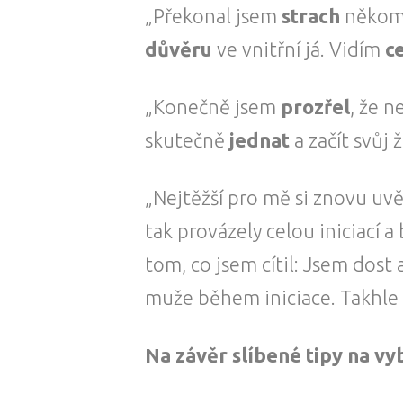
„Překonal jsem
strach
někomu
důvěru
ve vnitřní já. Vidím
c
„Konečně jsem
prozřel
, že n
skutečně
jednat
a začít svůj 
„Nejtěžší pro mě si znovu uvě
tak provázely celou iniciací 
tom, co jsem cítil: Jsem dos
muže během iniciace. Takhle n
Na závěr slíbené tipy na vy