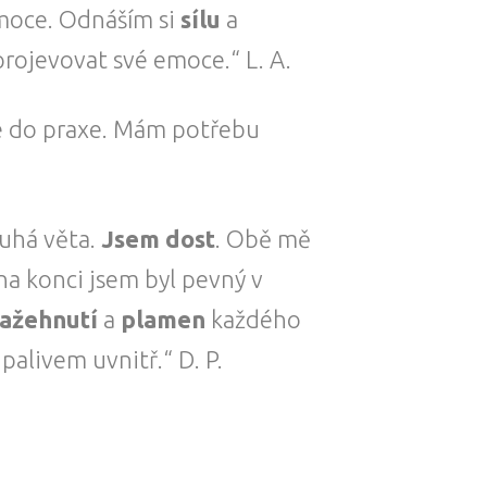
moce. Odnáším si
sílu
a
a projevovat své emoce.“ L. A.
e do praxe. Mám potřebu
druhá věta.
Jsem dost
. Obě mě
 na konci jsem byl pevný v
ažehnutí
a
plamen
každého
palivem uvnitř.“ D. P.