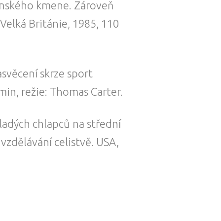
diánského kmene. Zároveň
elká Británie, 1985, 110
asvěcení skrze sport
min, režie: Thomas Carter.
ladých chlapců na střední
vzdělávání celistvě. USA,