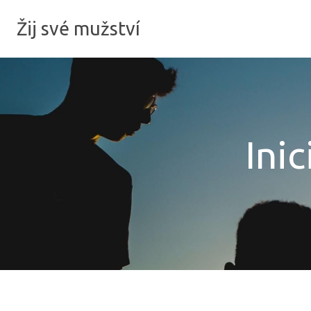
Žij své mužství
Inic