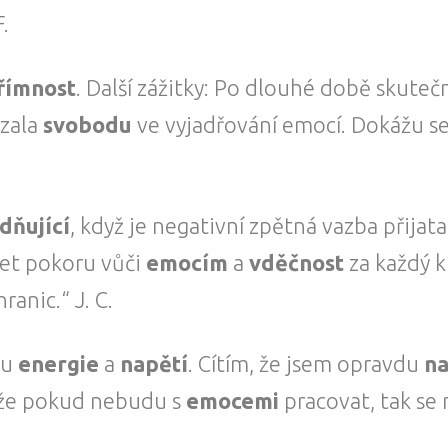
F.
římnost
. Další zážitky: Po dlouhé době skuteč
ázala
svobodu
ve vyjadřování emocí. Dokážu se 
dňující
, když je negativní zpětná vazba přij
ržet pokoru vůči
emocím
a
vděčnost
za každý 
ranic.“ J. C.
tu
energie
a
napětí
. Cítím, že jsem opravdu
na
 že pokud nebudu s
emocemi
pracovat, tak se