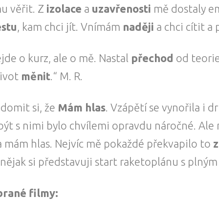
 věřit. Z
izolace
a
uzavřenosti
mě dostaly e
estu
, kam chci jít. Vnímám
naději
a chci cítit 
ejde o kurz, ale o mě. Nastal
přechod
od teori
život
měnit
.“ M. R.
domit si, že
Mám hlas
. Vzápětí se vynořila i 
a být s nimi bylo chvílemi opravdu náročné. Ale
t a mám hlas. Nejvíc mě pokaždé překvapilo to
z
ějak si představuji start raketoplánu s plným 
brané filmy: