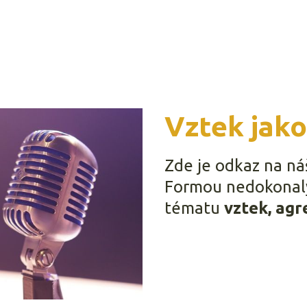
Vztek jako
Zde je odkaz na ná
Formou nedokonalý
tématu
vztek, agr