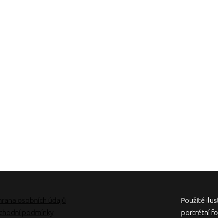
rana osobních údajů
Použité ilu
hodní podmínky
portrétní f