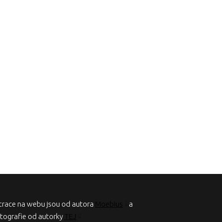
strace na webu jsou od autora
Moebius
a
otografie od autorky
TEJ