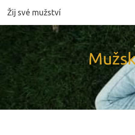
Žij své mužství
Mužsk