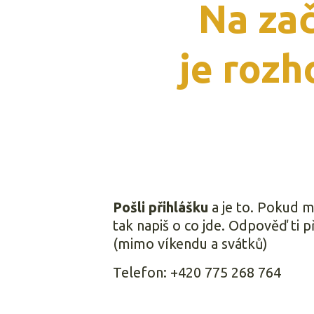
Na za
je roz
Pošli přihlášku
a je to. Pokud má
tak napiš o co jde. Odpověď ti p
(mimo víkendu a svátků)
Telefon: +420 775 268 764