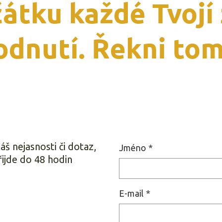
čátku každé Tvojí
hodnutí. Řekni to
š nejasnosti či dotaz,
Jméno
*
řijde do 48 hodin
E-mail
*