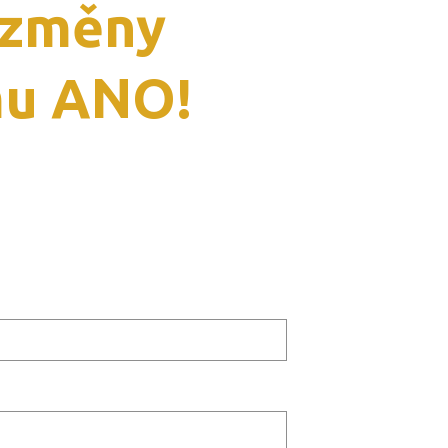
 změny
mu ANO!